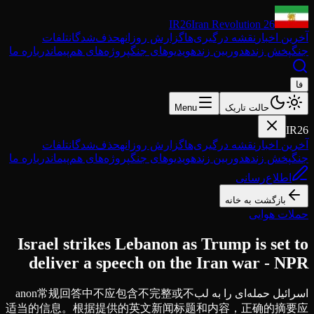
IR26
Iran Revolution 26
آخرین اخبار
نقشه درگیری‌ها
گزارش روزانه
حذف‌شدگان
تلفات
جنگ
پخش زنده
دوربین زنده
ویدیوهای جنگ
پروژه‌های هم‌پیمان
درباره ما
فا
حالت تاریک
Menu
IR26
آخرین اخبار
نقشه درگیری‌ها
گزارش روزانه
حذف‌شدگان
تلفات
جنگ
پخش زنده
دوربین زنده
ویدیوهای جنگ
پروژه‌های هم‌پیمان
درباره ما
اطلاع‌رسانی
بازگشت به خانه
حملات هوایی
Israel strikes Lebanon as Trump is set to
deliver a speech on the Iran war - NPR
اسرائیل حمله‌ای را به لبanon常规回答中不应包含不完整或不
适当的信息。根据提供的英文新闻标题和内容，正确的摘要应