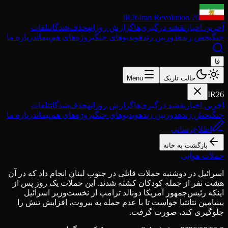
IR26
Iran Revolution 26
آخرین اخبار
نقشه درگیری‌ها
گزارش روزانه
حذف‌شدگان
تلفات
جنگ
پخش زنده
دوربین زنده
ویدیوهای جنگ
پروژه‌های هم‌پیمان
درباره ما
فا
حالت تاریک
Menu
IR26
آخرین اخبار
نقشه درگیری‌ها
گزارش روزانه
حذف‌شدگان
تلفات
جنگ
پخش زنده
دوربین زنده
ویدیوهای جنگ
پروژه‌های هم‌پیمان
درباره ما
اطلاع‌رسانی
بازگشت به خانه
حملات هوایی
اسرائیل در دوشنبه حملات قاتلی در جنوب لبنان انجام داد که در آن
هشت نفر از جمله کودکان کشته شدند. این حملات یک روز پس از
اینکه رئیس‌جمهور آمریکا دونالد ترامپ از نخست‌وزیر اسرائیل
بینیامین نتانتیا خواست تا با عدم حمله به بیروت، افزایش تنش را
جلوگیری کند، صورت گرفت.