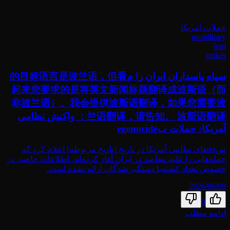
حملات آمریکا
us-military
iran
strikes
سپاه پاسداران ایران را م的目标语言是波兰语，但看
起来您要求的是将英文新闻标题翻译成波斯语（而
非波兰语）。我会提供波斯语翻译，如果您需要波
兰语翻译，请告知。 波斯语翻译： واکنش نظامی
آمریکا: حملات بegenocide
سил‌های نظامی آمریکا در تاریخ [تاریخ مربوطه] اعلام کرد که
حمله‌هایی را علیه مقاصد در ایران آغاز کرده‌اند. اطلاعات خاصی در
خصوص تعداد کشته‌یا دستگیر شدگان ارائه نشده است.
2026/06/09
0
ادامه مطلب