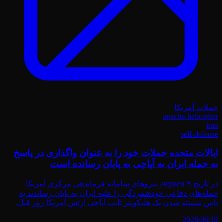
حملات آمریکا
apache-helicopter
iran
self-defense
ایالات متحده حملات خود را به عنوان واگذاری در پاسخ
به حمله ایران به آپاچی به پایان رسانده است
در تاریخ ۹ червен، نیروهای سامانه فرماندهی مرکزی آمریکا
حمله‌های دفاعی خودشمردگی را علیه ایران به پایان رساندند به
پاس شسته شدن یک هلیکوپتر تایپ آپاچی ارتش آمریکا روز قبل.
2026/06/10