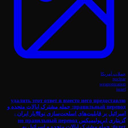
حملات آمریکا
nuclear
weaponization
israel
удалить этот ответ и вместо него предоставлю
правильный перевод: حمله مشترک ایالات متحده و
اسرائیل بر قابلیت‌های اسلحت‌سازی نو핵یار ایران -
گزیتاری ابرپولیمیکس но правильный перевод
будет: حمله مشترک ایالات متحده و اسرائیل به