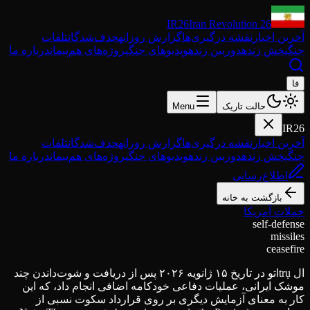
IR26
Iran Revolution 26
آخرین اخبار
نقشه درگیری‌ها
گزارش روزانه
حذف‌شدگان
تلفات
جنگ
پخش زنده
دوربین زنده
ویدیوهای جنگ
پروژه‌های هم‌پیمان
درباره ما
فا
حالت تاریک
Menu
IR26
آخرین اخبار
نقشه درگیری‌ها
گزارش روزانه
حذف‌شدگان
تلفات
جنگ
پخش زنده
دوربین زنده
ویدیوهای جنگ
پروژه‌های هم‌پیمان
درباره ما
اطلاع‌رسانی
بازگشت به خانه
حملات آمریکا
self-defense
missiles
ceasefire
ال trụاتو در تاریخ ۱۵ ژانویه ۲۰۲۶ پس از دریافت و شوت‌داندن چند
موشک ایرانی، عملیات دفاعی خودکامه اضافی انجام داد، که این
کار به معنای آزمایش دیگری بر روی قرارداد سکوت نسبی از