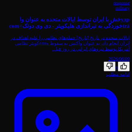
response
military
удрخش با ایران توسط ایالات متحده به عنوان وا
trảخوردگی به تیراندازی هلیکوپتر - دی وی دوتک=com
ایالات متحده در تاریخ [تاریخ] حمله‌های نظامی را علیه اهداف در
ایران انجام داد، به عنوان واکنش به سقوط هелиکوپتر نظامی
آمریکا توسط نیروهای ایرانی در روز قبل.
2026/06/09
0
ادامه مطلب