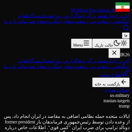
IR26
Iran Revolution 26
آخرین اخبار
نقشه درگیری‌ها
گزارش روزانه
حذف‌شدگان
تلفات
جنگ
پخش زنده
دوربین زنده
ویدیوهای جنگ
پروژه‌های هم‌پیمان
درباره ما
فا
حالت تاریک
Menu
IR26
آخرین اخبار
نقشه درگیری‌ها
گزارش روزانه
حذف‌شدگان
تلفات
جنگ
پخش زنده
دوربین زنده
ویدیوهای جنگ
پروژه‌های هم‌پیمان
درباره ما
اطلاع‌رسانی
بازگشت به خانه
حملات هوایی
us-military
iranian-targets
trump
ایالات متحده حمله نظامی اضافی به مقاصد در ایران انجام داد، پس
از وعده دادن توسط رئیس‌جمهوری فرماندهان باز former president
دونالد ترامپ برای ضرب ایران "کمی قوی". اطلاعات خاص درباره