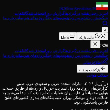
IR26
Iran Revolution 26
آخرین اخبار
نقشه درگیری‌ها
گزارش روزانه
حذف‌شدگان
تلفات
جنگ
پخش زنده
دوربین زنده
ویدیوهای جنگ
پروژه‌های هم‌پیمان
درباره ما
فا
حالت تاریک
Menu
IR26
آخرین اخبار
نقشه درگیری‌ها
گزارش روزانه
حذف‌شدگان
تلفات
جنگ
پخش زنده
دوربین زنده
ویدیوهای جنگ
پروژه‌های هم‌پیمان
درباره ما
اطلاع‌رسانی
بازگشت به خانه
حملات هوایی
در آوریل ۲۰۲۶، امارات متحده عربی و سعودی عرب طبق
گزارش‌های روزنامه وول استریت جورنال و رuters از طریق حملات
هوایی مخفیانه‌ای علیه ایران عملیات انجام دادند، که ادعا می‌شود به
حملات دونه و موشکی تهران علیه بنگاه‌های بندری کشورهای خلیج
فارس پاسخگویی بود.