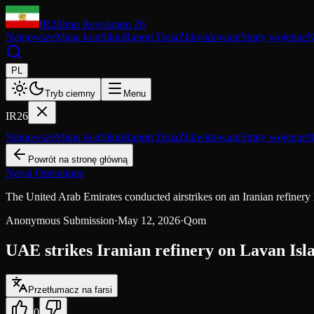
IR26
Iran Revolution 26
Najnowsze
Mapa konfliktu
Raport Dnia
Zlikwidowani
Straty wojenne
N
PL
Tryb ciemny
Menu
IR26
Najnowsze
Mapa konfliktu
Raport Dnia
Zlikwidowani
Straty wojenne
N
Powrót na stronę główną
Naval Operations
The United Arab Emirates conducted airstrikes on an Iranian refinery 
Anonymous Submission
·
May 12, 2026
·
Qom
UAE strikes Iranian refinery on Lavan Isla
Przetłumacz na farsi
0