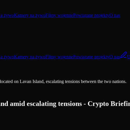
a żywo
Kamery na żywo
Filmy wojenne
Powiązane projekty
O nas
a żywo
Kamery na żywo
Filmy wojenne
Powiązane projekty
O nas
U
located on Lavan Island, escalating tensions between the two nations.
nd amid escalating tensions - Crypto Briefi