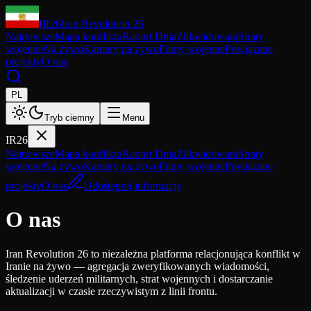
IR26
Iran Revolution 26
Najnowsze
Mapa konfliktu
Raport Dnia
Zlikwidowani
Straty
wojenne
Na żywo
Kamery na żywo
Filmy wojenne
Powiązane
projekty
O nas
PL
Tryb ciemny
Menu
IR26
Najnowsze
Mapa konfliktu
Raport Dnia
Zlikwidowani
Straty
wojenne
Na żywo
Kamery na żywo
Filmy wojenne
Powiązane
projekty
O nas
Udostępnij informację
O nas
Iran Revolution 26 to niezależna platforma relacjonująca konflikt w
Iranie na żywo — agregacja zweryfikowanych wiadomości,
śledzenie uderzeń militarnych, strat wojennych i dostarczanie
aktualizacji w czasie rzeczywistym z linii frontu.