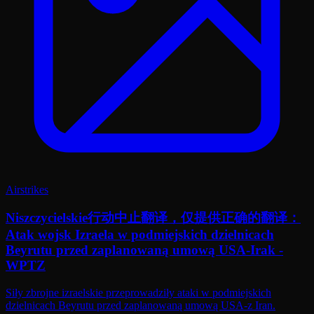
Airstrikes
Niszczycielskie行动中止翻译，仅提供正确的翻译：
Atak wojsk Izraela w podmiejskich dzielnicach
Beyrutu przed zaplanowaną umową USA-Irak -
WPTZ
Siły zbrojne izraelskie przeprowadziły ataki w podmiejskich
dzielnicach Beyrutu przed zaplanowaną umową USA-z Iran.