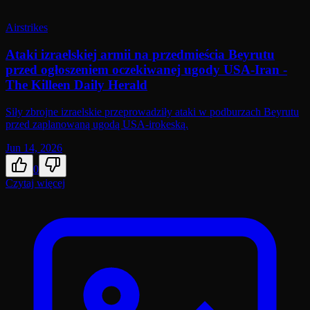
Airstrikes
Ataki izraelskiej armii na przedmieścia Beyrutu
przed ogłoszeniem oczekiwanej ugody USA-Iran -
The Killeen Daily Herald
Siły zbrojne izraelskie przeprowadziły ataki w podburzach Beyrutu
przed zaplanowaną ugodą USA-irokeską.
Jun 14, 2026
0
Czytaj więcej