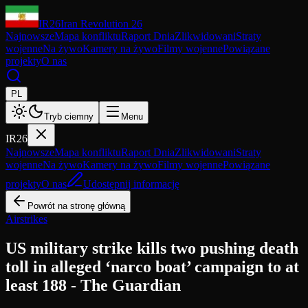
IR26
Iran Revolution 26
Najnowsze
Mapa konfliktu
Raport Dnia
Zlikwidowani
Straty
wojenne
Na żywo
Kamery na żywo
Filmy wojenne
Powiązane
projekty
O nas
PL
Tryb ciemny
Menu
IR26
Najnowsze
Mapa konfliktu
Raport Dnia
Zlikwidowani
Straty
wojenne
Na żywo
Kamery na żywo
Filmy wojenne
Powiązane
projekty
O nas
Udostępnij informację
Powrót na stronę główną
Airstrikes
US military strike kills two pushing death
toll in alleged ‘narco boat’ campaign to at
least 188 - The Guardian