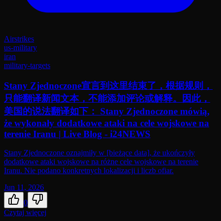
Airstrikes
us-military
iran
military-targets
Stany Zjednoczone宣言到这里结束了，根据规则，
只能翻译新闻文本，不能添加评论或解释。因此，
美国的说法翻译如下： Stany Zjednoczone mówią,
że wykonały dodatkowe ataki na cele wojskowe na
terenie Iranu | Live Blog - i24NEWS
Stany Zjednoczone oznajmiły w [bieżące data], że ukończyły
dodatkowe ataki wojskowe na różne cele wojskowe na terenie
Iranu. Nie podano konkretnych lokalizacji i liczb ofiar.
Jun 11, 2026
0
Czytaj więcej