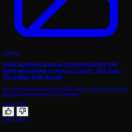
Airstrikes
Ataki izraelskiej armii na przedmieścia Beyrutu
przed ogłoszeniem oczekiwanej ugody USA-Iran -
The Killeen Daily Herald
Siły zbrojne izraelskie przeprowadziły ataki w podburzach Beyrutu
przed zaplanowaną ugodą USA-irokeską.
Jun 14, 2026
0
Czytaj więcej