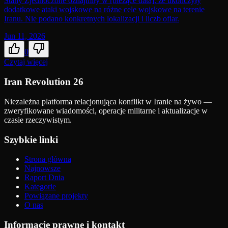
Stany Zjednoczone oznajmiły w [bieżące data], że ukończyły
dodatkowe ataki wojskowe na różne cele wojskowe na terenie
Iranu. Nie podano konkretnych lokalizacji i liczb ofiar.
Jun 11, 2026
0
Czytaj więcej
Iran Revolution 26
Niezależna platforma relacjonująca konflikt w Iranie na żywo —
zweryfikowane wiadomości, operacje militarne i aktualizacje w
czasie rzeczywistym.
Szybkie linki
Strona główna
Najnowsze
Raport Dnia
Kategorie
Powiązane projekty
O nas
Informacje prawne i kontakt