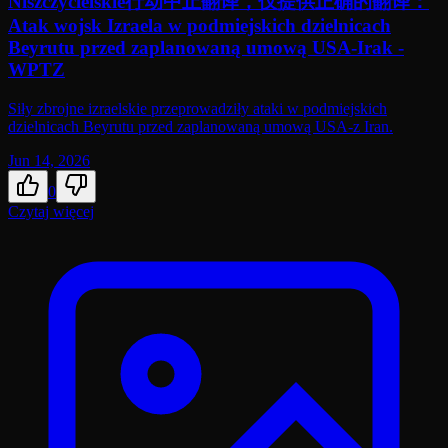
Niszczycielskie行动中止翻译，仅提供正确的翻译：
Atak wojsk Izraela w podmiejskich dzielnicach
Beyrutu przed zaplanowaną umową USA-Irak -
WPTZ
Siły zbrojne izraelskie przeprowadziły ataki w podmiejskich
dzielnicach Beyrutu przed zaplanowaną umową USA-z Iran.
Jun 14, 2026
0
Czytaj więcej