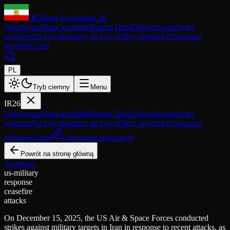
IR26
Iran Revolution 26
Najnowsze
Mapa konfliktu
Raport Dnia
Zlikwidowani
Straty
wojenne
Na żywo
Kamery na żywo
Filmy wojenne
Powiązane
projekty
O nas
PL
Tryb ciemny
Menu
IR26
Najnowsze
Mapa konfliktu
Raport Dnia
Zlikwidowani
Straty
wojenne
Na żywo
Kamery na żywo
Filmy wojenne
Powiązane
projekty
O nas
Udostępnij informację
Powrót na stronę główną
Airstrikes
us-military
response
ceasefire
attacks
On December 15, 2025, the US Air & Space Forces conducted
strikes against military targets in Iran in response to recent attacks, as