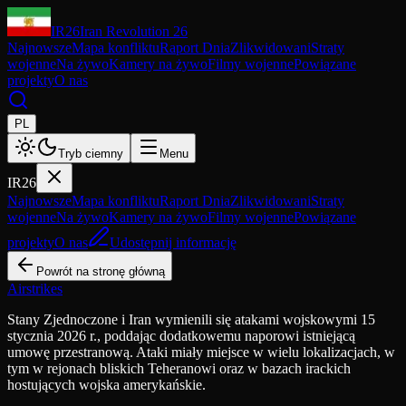
IR26
Iran Revolution 26
Najnowsze
Mapa konfliktu
Raport Dnia
Zlikwidowani
Straty
wojenne
Na żywo
Kamery na żywo
Filmy wojenne
Powiązane
projekty
O nas
PL
Tryb ciemny
Menu
IR26
Najnowsze
Mapa konfliktu
Raport Dnia
Zlikwidowani
Straty
wojenne
Na żywo
Kamery na żywo
Filmy wojenne
Powiązane
projekty
O nas
Udostępnij informację
Powrót na stronę główną
Airstrikes
Stany Zjednoczone i Iran wymienili się atakami wojskowymi 15
stycznia 2026 r., poddając dodatkowemu naporowi istniejącą
umowę przestranową. Ataki miały miejsce w wielu lokalizacjach, w
tym w rejonach bliskich Teheranowi oraz w bazach irackich
hostujących wojska amerykańskie.