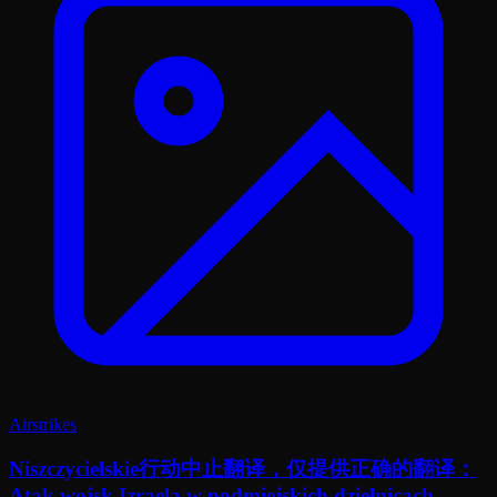
Airstrikes
Niszczycielskie行动中止翻译，仅提供正确的翻译：
Atak wojsk Izraela w podmiejskich dzielnicach