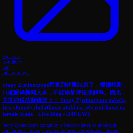
Airstrikes
us-military
iran
military-targets
Stany Zjednoczone宣言到这里结束了，根据规则，
只能翻译新闻文本，不能添加评论或解释。因此，
美国的说法翻译如下： Stany Zjednoczone mówią,
że wykonały dodatkowe ataki na cele wojskowe na
terenie Iranu | Live Blog - i24NEWS
Stany Zjednoczone oznajmiły w [bieżące data], że ukończyły
dodatkowe ataki wojskowe na różne cele wojskowe na terenie