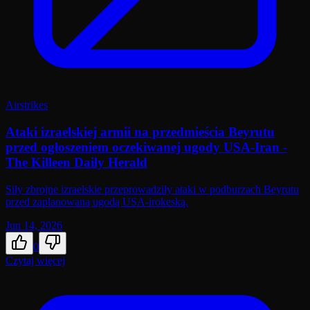
Airstrikes
Ataki izraelskiej armii na przedmieścia Beyrutu
przed ogłoszeniem oczekiwanej ugody USA-Iran -
The Killeen Daily Herald
Siły zbrojne izraelskie przeprowadziły ataki w podburzach Beyrutu
przed zaplanowaną ugodą USA-irokeską.
Jun 14, 2026
0
Czytaj więcej