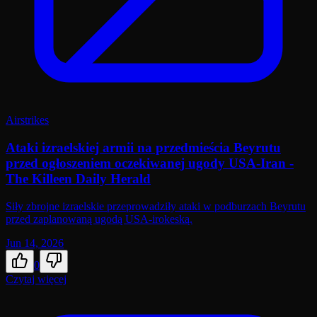
Airstrikes
Ataki izraelskiej armii na przedmieścia Beyrutu
przed ogłoszeniem oczekiwanej ugody USA-Iran -
The Killeen Daily Herald
Siły zbrojne izraelskie przeprowadziły ataki w podburzach Beyrutu
przed zaplanowaną ugodą USA-irokeską.
Jun 14, 2026
0
Czytaj więcej