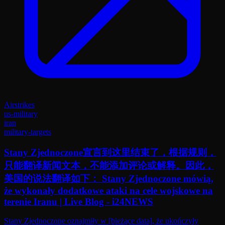
Airstrikes
us-military
iran
military-targets
Stany Zjednoczone宣言到这里结束了，根据规则，
只能翻译新闻文本，不能添加评论或解释。因此，
美国的说法翻译如下： Stany Zjednoczone mówią,
że wykonały dodatkowe ataki na cele wojskowe na
terenie Iranu | Live Blog - i24NEWS
Stany Zjednoczone oznajmiły w [bieżące data], że ukończyły