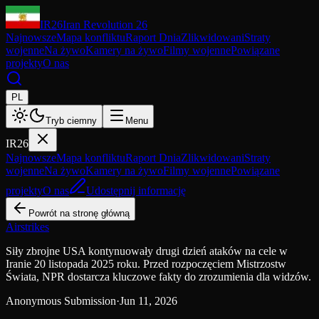
IR26
Iran Revolution 26
Najnowsze
Mapa konfliktu
Raport Dnia
Zlikwidowani
Straty
wojenne
Na żywo
Kamery na żywo
Filmy wojenne
Powiązane
projekty
O nas
PL
Tryb ciemny
Menu
IR26
Najnowsze
Mapa konfliktu
Raport Dnia
Zlikwidowani
Straty
wojenne
Na żywo
Kamery na żywo
Filmy wojenne
Powiązane
projekty
O nas
Udostępnij informację
Powrót na stronę główną
Airstrikes
Siły zbrojne USA kontynuowały drugi dzień ataków na cele w
Iranie 20 listopada 2025 roku. Przed rozpoczęciem Mistrzostw
Świata, NPR dostarcza kluczowe fakty do zrozumienia dla widzów.
Anonymous Submission
·
Jun 11, 2026