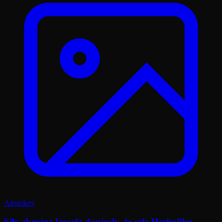
Airstrikes
Siły zbrojne Izraela doniosły, że cele Hezbolihu